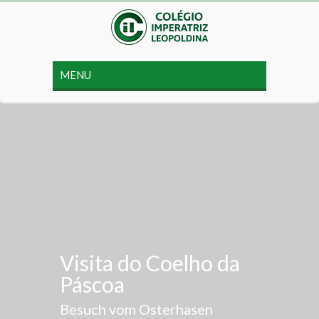
Visita do Coelho da
Páscoa
Besuch vom Osterhasen