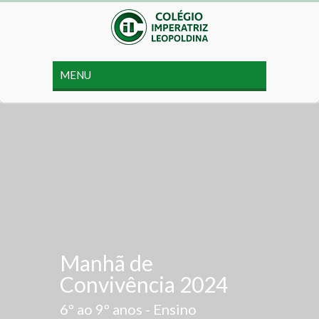
Manhã de
Convivência 2024
6º ao 9º anos - Ensino