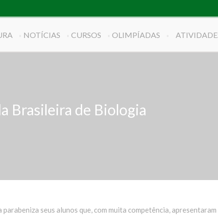
URA
NOTÍCIAS
CURSOS
OLIMPÍADAS
ATIVIDADE
a Brasileira de Biologia
 parabeniza seus alunos que, com muita competência, apresentaram 