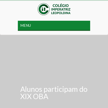
Alunos participam do
XIX OBA