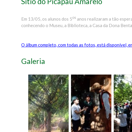
Sítio do Picapau Amarelo
os
Em 13/05, os alunos dos 5
anos realizaram a tão esper
conhecendo o Museu, a Biblioteca, a Casa da Dona Benta e
O álbum completo, com todas as fotos, está disponível, 
Galeria