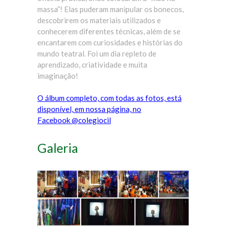
massa”! Elas puderam manipular os bonecos,
descobrirem os materiais utilizados e
conhecerem diferentes técnicas, além de se
encantarem com curiosidades e histórias do
mundo teatral. Foi um dia repleto de
aprendizado, criatividade e muita
imaginação!
O álbum completo, com todas as fotos, está
disponível, em nossa página, no
Facebook @colegiocil
Galeria