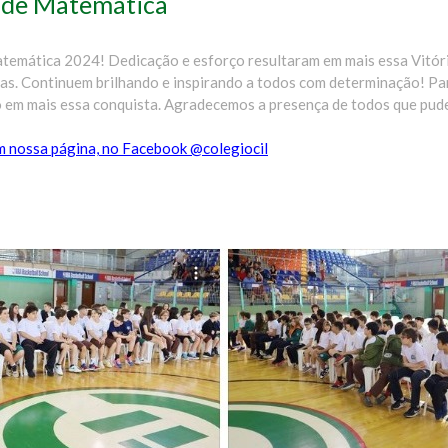
 de Matemática
temática 2024! Dedicação e esforço resultaram em mais essa Vitóri
has. Continuem brilhando e inspirando a todos com determinação! P
 em mais essa conquista. Agradecemos a presença de todos que pud
em nossa página, no Facebook @colegiocil