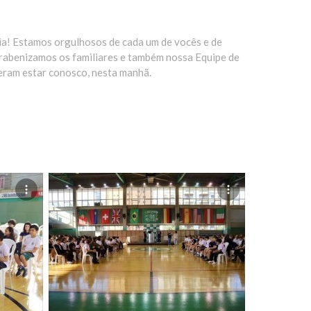
a! Estamos orgulhosos de cada um de vocês e de
arabenizamos os familiares e também nossa Equipe de
eram estar conosco, nesta manhã.